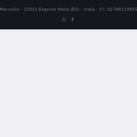
 Marcolini - 25021 Bagnolo Mella (BS) - Italia - P.I. 0278811098