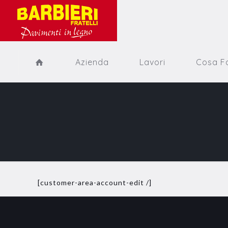
Azienda
Lavori
Cosa F
[customer-area-account-edit /]