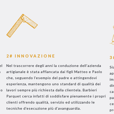
2# INNOVAZIONE
3
el
Nel trascorrere degli anni la conduzione dell’azienda
Si
a
artigianale è stata affiancata dai figli Matteo e Paolo
ap
che, seguendo l’esempio del padre e attingendovi
im
esperienza, mantengono uno standard di qualità dei
di
to
lavori sempre più richiesta dalla clientela. Barbieri
ca
Parquet cerca infatti di soddisfare pienamente i propri
pa
clienti offrendo qualità, servizio ed utilizzando le
ce
tecniche d’esecuzione più d’avanguardia.
pr