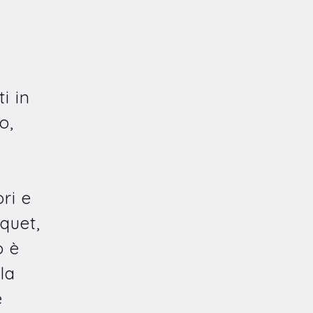
i in
o,
ori e
quet,
o è
la
e