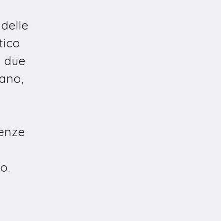
 delle
tico
, due
cano,
genze
o.