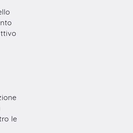
llo
ento
ttivo
a
zione
i
ro le