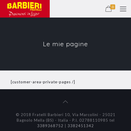
0
Le mie pagine
[customer-area-private-pages /]
© 2018 Fratelli Barbieri 10, Via Marcolini - 25021
Bagnolo Mella (BS) - Italia - P.I. 02788110985 tel
3389368752
|
3382451342