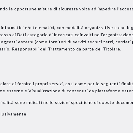
tando le opportune misure di sicurezza volte ad impedire l’access
nformatici e/o telematici, con modalità organizzative e con logi
cesso ai Dati categorie di incaricati coinvolti nell’organizzazi
oggetti esterni (come fornitori di servizi tecnici terzi, corrieri
ario, Responsabili del Trattamento da parte del Titolare.
lare di fornire i propri servizi, così come per le seguenti final
me esterne e Visualizzazione di contenuti da piattaforme este
 finalità sono indicati nelle sezioni specifiche di questo docume
sclusivamente: