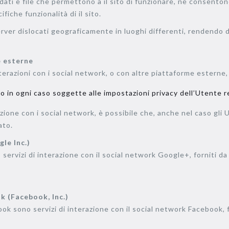
 dati e file che permettono a il sito di funzionare, ne consento
fiche funzionalità di il sito.
rver dislocati geograficamente in luoghi differenti, rendendo di
e esterne
erazioni con i social network, o con altre piattaforme esterne, 
ono in ogni caso soggette alle impostazioni privacy dell’Utente r
azione con i social network, è possibile che, anche nel caso gli U
ato.
le Inc.)
 servizi di interazione con il social network Google+, forniti d
k (Facebook, Inc.)
book sono servizi di interazione con il social network Facebook, 