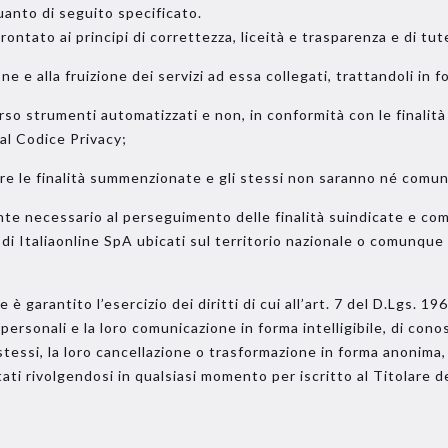
quanto di seguito specificato.
ntato ai principi di correttezza, liceità e trasparenza e di tutel
ne e alla fruizione dei servizi ad essa collegati, trattandoli i
erso strumenti automatizzati e non, in conformità con le finalità 
dal Codice Privacy;
re le finalità summenzionate e gli stessi non saranno né comuni
ente necessario al perseguimento delle finalità suindicate e co
i Italiaonline SpA ubicati sul territorio nazionale o comunque n
è garantito l’esercizio dei diritti di cui all’art. 7 del D.Lgs. 196/
personali e la loro comunicazione in forma intelligibile, di cono
tessi, la loro cancellazione o trasformazione in forma anonima, 
tati rivolgendosi in qualsiasi momento per iscritto al Titolare 