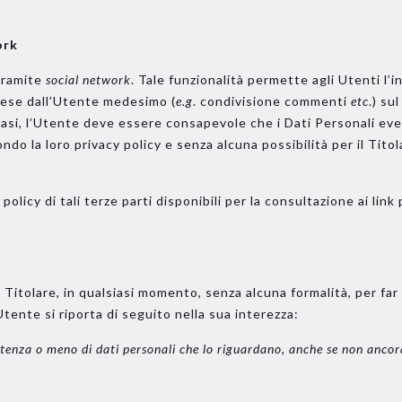
ork
 tramite
social network
. Tale funzionalità permette agli Utenti l’in
prese dall’Utente medesimo (
e.g
. condivisione commenti
etc
.) su
li casi, l’Utente deve essere consapevole che i Dati Personali e
ndo la loro privacy policy e senza alcuna possibilità per il Titol
olicy di tali terze parti disponibili per la consultazione ai link
l Titolare, in qualsiasi momento, senza alcuna formalità, per far v
Utente si riporta di seguito nella sua interezza:
istenza o meno di dati personali che lo riguardano, anche se non ancora