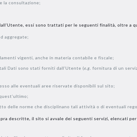
 e la consultazione;
l’Utente, essi sono trattati per le seguenti finalità, oltre a q
 ed aggregate;
lamenti vigenti, anche in materia contabile e fiscale;
ali Dati sono stati forniti dall’Utente (
e.g.
fornitura di un serviz
sso alle eventuali aree riservate disponibili sul sito;
 quest’ultimo;
tto delle norme che disciplinano tali attività o di eventuali reg
ra descritte, il sito si avvale dei seguenti servizi, elencati per