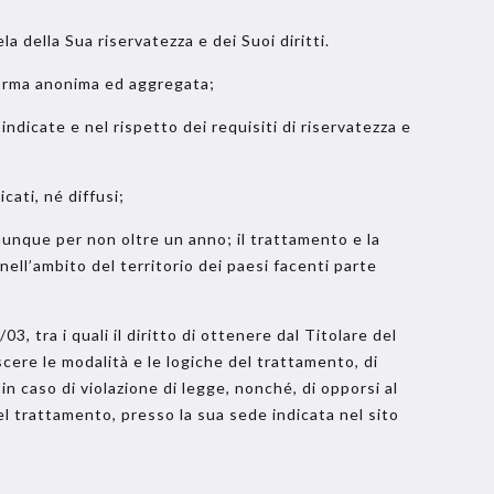
a della Sua riservatezza e dei Suoi diritti.
n forma anonima ed aggregata;
indicate e nel rispetto dei requisiti di riservatezza e
cati, né diffusi;
munque per non oltre un anno; il trattamento e la
ell’ambito del territorio dei paesi facenti parte
03, tra i quali il diritto di ottenere dal Titolare del
scere le modalità e le logiche del trattamento, di
in caso di violazione di legge, nonché, di opporsi al
del trattamento, presso la sua sede indicata nel sito