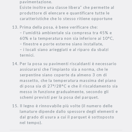
pavimentazione.
Esiste inoltre una classe libera” che permette al
produttore di elencare e quantificare tutte le
caratteristiche che lo stesso ritiene opportune
Prima della posa, è bene verificare che:
– l’umidità ambientale sia compresa tra 45% e
60% e la temperatura non sia inferiore ai 10°C,
– finestre e porte esterne siano installate,
– i locali siano arieggiati e al riparo da sbalzi
termici.
Per la posa su pavimenti riscaldanti è necessario
assicurarsi che l’impianto sia a norma, che le
serpentine siano coperte da almeno 3 cm di
massetto, che la temperatura massima del piano
di posa sia di 27°/28°C e che il riscaldamento sia
messo in funzione gradualmente, secondo gli
schemi previsti per la posa del parquet.
Il legno è rinnovabile più volte (il numero delle
lamature dipende dallo spessore degli elementi e
dal grado di usura a cui il parquet è sottoposto
nel tempo).