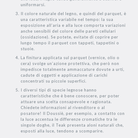
uniformarsi.
Il colore naturale del legno, e quindi del parquet, è
una caratteristica variabile nel tempo: la sua
esposizione all’aria e alla luce comporta variazioni
anche sensibili del colore delle pareti cellulari
(ossidazione). Se potete, evitate di coprire per
lungo tempo il parquet con tappeti, tappetini o
stuoie.
La finitura applicata sul parquet (vernice, olio o
cera) svolge un’azione protettiva, che però non
impedisce totalmente ammaccature dovute a urti,
cadute di oggetti e applicazione di carichi
concentrati su piccole superfici.
I diversi tipi di specie legnose hanno
caratteristiche che è bene conoscere, per poter
attuare una scelta consapevole e ragionata.
Chiedete informazioni al rivenditore o al
posatore! Il Doussiè, per esempio, a contatto con
la luce accentua le differenze cromatiche tra le
singole doghe, il Teak presenta aloni naturali che,
esposti alla luce, tendono a scomparire.