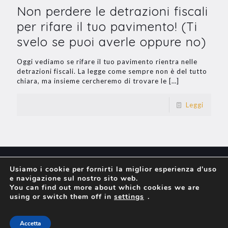
Non perdere le detrazioni fiscali
per rifare il tuo pavimento! (Ti
svelo se puoi averle oppure no)
Oggi vediamo se rifare il tuo pavimento rientra nelle
detrazioni fiscali. La legge come sempre non è del tutto
chiara, ma insieme cercheremo di trovare le
[…]
Leggi
Usiamo i cookie per fornirti la miglior esperienza d'uso
e navigazione sul nostro sito web.
You can find out more about which cookies we are
© 2018 Fratelli Barbieri 10, Via Marcolini - 25021
using or switch them off in
settings
.
Bagnolo Mella (BS) - Italia - P.I. 02788110985 tel
3389368752
|
3382451342
Accetta